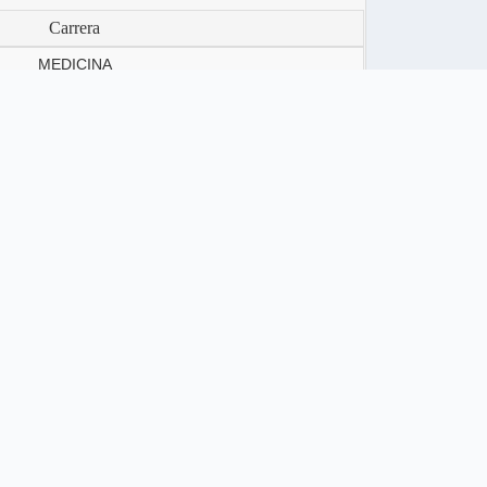
Carrera
MEDICINA
ncias de la Educación (L)
 esta oferta.
Carrera
MEDICINA
ncias de la Educación (L)
MEDICINA
MEDICINA
ncias de la Educación (L)
MEDICINA