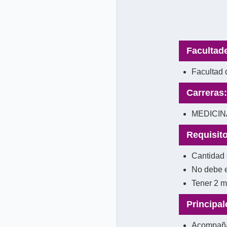
Facultad
Facultad 
Carreras:
MEDICINA,
Requisito
Cantidad 
No debe e
Tener 2 m
Principal
Acompaña