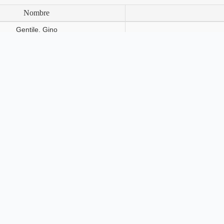
Nombre
Gentile, Gino
Sanchez, Paula Mariana
Cie
Se encontraron
2
postulantes seleccionados para
Postulantes
Nombre
Agusti, Lara
osio Dellarossa, Miranda
Cie
Costa, Tomás Agustin
Flamini, Juana
Franzutti, Mailén
Cie
Galati, Victoria